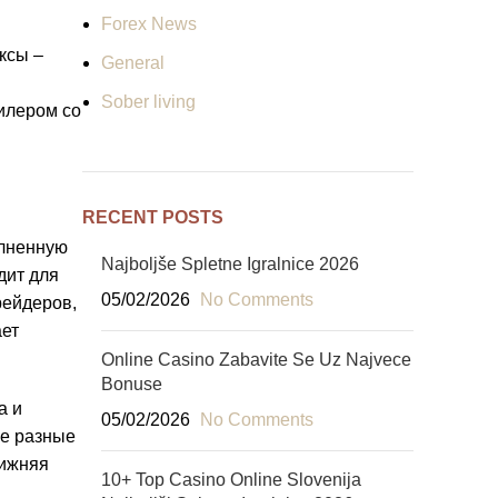
Forex News
ксы –
General
Sober living
илером со
RECENT POSTS
олненную
Najboljše Spletne Igralnice 2026
дит для
05/02/2026
No Comments
рейдеров,
ает
Online Casino Zabavite Se Uz Najvece
Bonuse
а и
05/02/2026
No Comments
ве разные
лижняя
10+ Top Casino Online Slovenija ️