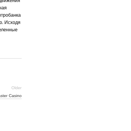
 движения
ная
нтробанка
ю. Исходя
деленные
Older
ster Casino