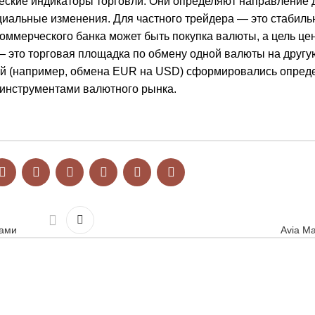
ческие индикаторы торговли. Они определяют направление
циальные изменения. Для частного трейдера — это стабиль
оммерческого банка может быть покупка валюты, а цель це
 это торговая площадка по обмену одной валюты на другу
ций (например, обмена EUR на USD) сформировались опре
инструментами валютного рынка.
рами
Avia Ma