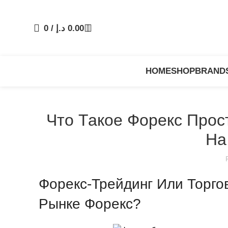
0
/
د.إ
0.00
HOME
SHOP
BRAND
Что Такое Форекс Прос
На
Форекс-Трейдинг Или Торго
Рынке Форекс?