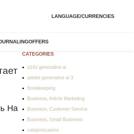
LANGUAGE/CURRENCIES
OURNALING
OFFERS
CATEGORIES
a16z generative ai
тает
adobe generative ai 3
Bookkeeping
Business, Article Marketing
ть На
Business, Customer Service
Business, Small Business
catspinscasino