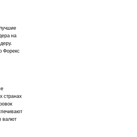
 лучшие
дера на
деру.
о Форекс
ые
х странах
ровок
спечивают
ы валют