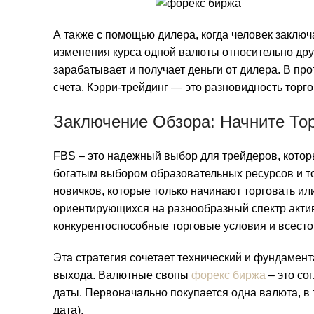
А также с помощью дилера, когда человек заключ
изменения курса одной валюты относительно дру
зарабатывает и получает деньги от дилера. В п
счета. Кэрри-трейдинг — это разновидность торго
Заключение Обзора: Начните То
FBS – это надежный выбор для трейдеров, котор
богатым выбором образовательных ресурсов и т
новичков, которые только начинают торговать ил
ориентирующихся на разнообразный спектр актив
конкурентоспособные торговые условия и всест
Эта стратегия сочетает технический и фундамен
выхода. Валютные свопы
форекс биржа
– это со
даты. Первоначально покупается одна валюта, в 
дата).