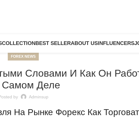
S
COLLECTION
BEST SELLER
ABOUT US
INFLUENCERS
J
FOREX NEWS
тыми Словами И Как Он Рабо
 Самом Деле
Posted by
Adminsup
вля На Рынке Форекс Как Торгова