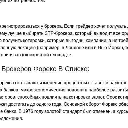
ует их потребностям.
арегистрироваться у брокера. Если трейдер хочет получать
 ему лучше выбирать STP-брокера, который выводит все ор
 получить котировки, которые выгодны компании, а не трей
енную локацию (например, в Лондоне или в Нью-Йорке), т
привязан к конкретной площадке.
Брокеров Форекс В Списке:
орекса оказывают изменение процентных ставок и валютн
 банков, макроэкономические новости в наиболее развиты
кторов, способных повлиять на котировки валют. Срок коти
ет достигать до одного года. Основной оборот Форекс обе
 банки. В 1976 году золотой стандарт был отменен, а курс
едложения.