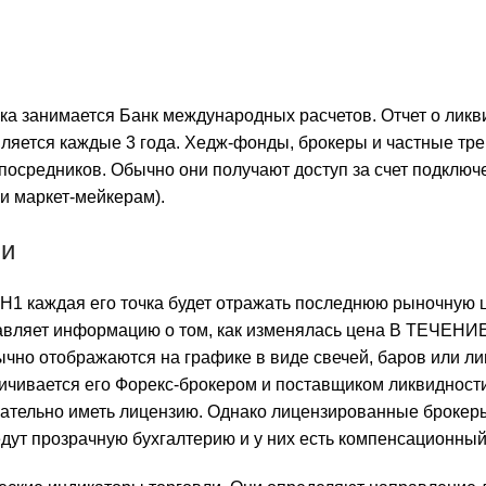
а занимается Банк международных расчетов. Отчет о ликв
вляется каждые 3 года. Хедж-фонды, брокеры и частные тр
 посредников. Обычно они получают доступ за счет подключ
 маркет-мейкерам).
ии
Н1 каждая его точка будет отражать последнюю рыночную ц
авляет информацию о том, как изменялась цена В ТЕЧЕНИ
чно отображаются на графике в виде свечей, баров или ли
ничивается его Форекс-брокером и поставщиком ликвидност
зательно иметь лицензию. Однако лицензированные брокер
дут прозрачную бухгалтерию и у них есть компенсационный