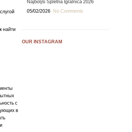
Najboljši Spletna Igralnica 2026
05/02/2026
No Comments
слугой
к найти
OUR INSTAGRAM
ументы
пытных
ьность с
вующих в
ать
и