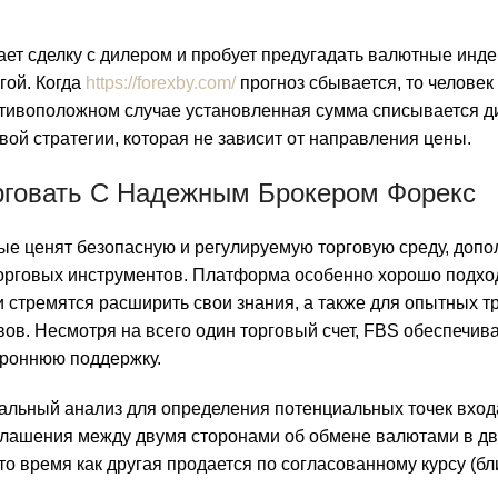
ает сделку с дилером и пробует предугадать валютные инде
гой. Когда
https://forexby.com/
прогноз сбывается, то человек
ротивоположном случае установленная сумма списывается д
вой стратегии, которая не зависит от направления цены.
рговать С Надежным Брокером Форекс
ые ценят безопасную и регулируемую торговую среду, доп
орговых инструментов. Платформа особенно хорошо подхо
и стремятся расширить свои знания, а также для опытных т
ов. Несмотря на всего один торговый счет, FBS обеспечив
ороннюю поддержку.
тальный анализ для определения потенциальных точек вход
глашения между двумя сторонами об обмене валютами в д
то время как другая продается по согласованному курсу (б