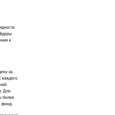
идности
ейдеры
ения к
ену за
Е каждого
ний.
и. Для
ы более
 фонд.